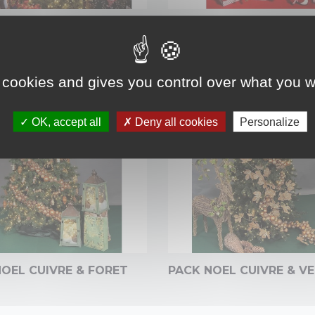
NOEL ROUGE & CADEAUX
PACK NOEL ROUGE & C
 cookies and gives you control over what you w
OK, accept all
Deny all cookies
Personalize
OEL CUIVRE & FORET
PACK NOEL CUIVRE & V