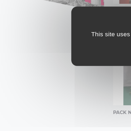
PACK 
This site uses
PACK N