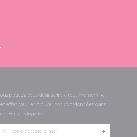
ous pouvez vous désinscrire à tout moment. À
et effet, veuillez trouver nos coordonnées dans
es mentions légales.
