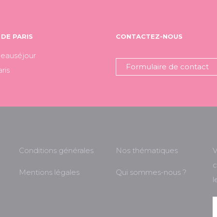
DE PARIS
CONTACTEZ-NOUS
Beauséjour
Formulaire de contact
ris
Conditions générales
Nos thématiques
V
c
Mentions légales
Qui sommes-nous ?
l