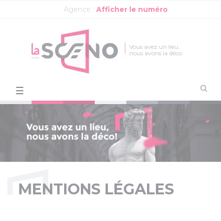
Agence :
Afficher le numéro
Vous avez un lieu,
nous avons la déco
Basculer
☰
la
navigation
MENTIONS LÉGALES