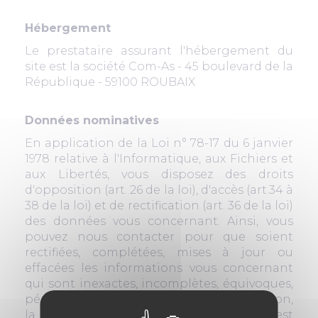
Hébergement
Le prestataire assurant l'hébergement du
site est la société Com-As - 45 boulevard de la
République - 59100 ROUBAIX
Données nominatives
En application de la Loi n° 78-17 du 6 janvier
1978 relative à l'Informatique, aux Fichiers et
aux Libertés, vous disposez des droits
d'opposition (art. 26 de la loi), d'accès (art.34 à
38 de la loi) et de rectification (art. 36 de la loi)
des données vous concernant. Ainsi, vous
pouvez nous contacter pour que soient
rectifiées, complétées, mises à jour ou
effacées les informations vous concernant
qui sont inexactes, incomplètes, équivoques,
périmées ou dont la collecte ou l'utilisation,
la communication ou la conservation est