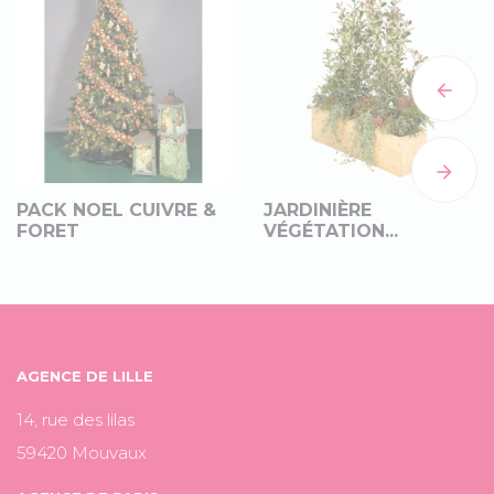


JARDINIÈRE
JARDINIÈRE
VÉGÉTATION...
VÉGÉTATION...
AGENCE DE LILLE
14, rue des lilas
59420 Mouvaux