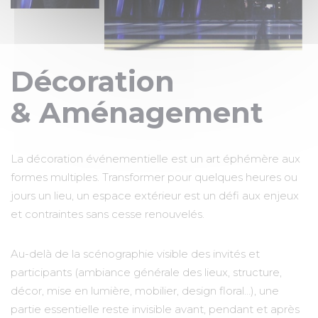
Décoration
& Aménagement
La décoration événementielle est un art éphémère aux
formes multiples. Transformer pour quelques heures ou
jours un lieu, un espace extérieur est un défi aux enjeux
et contraintes sans cesse renouvelés.
Au-delà de la scénographie visible des invités et
participants (ambiance générale des lieux, structure,
décor, mise en lumière, mobilier, design floral…), une
partie essentielle reste invisible avant, pendant et après