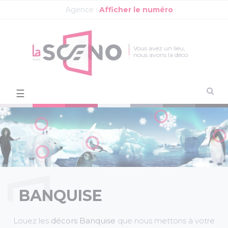
Agence :
Afficher le numéro
Vous avez un lieu,
nous avons la déco
Basculer
☰
la
navigation
BANQUISE
Louez les
décors Banquise
que nous mettons à votre