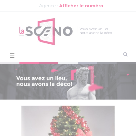
Agence :
Afficher le numéro
Vous avez un lieu,
nous avons la déco
Basculer
☰
la
navigation