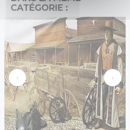
CATÉGORIE :
‹
›