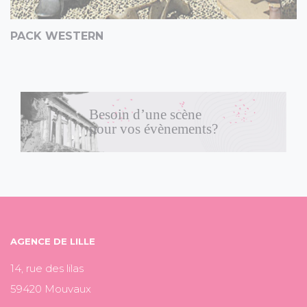
PACK WESTERN
Besoin d’une scène
pour vos évènements?
AGENCE DE LILLE
14, rue des lilas
59420 Mouvaux