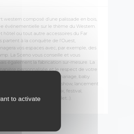
Fort western composé d’une palissade en bois,
irée événementielle sur le thème du Western.
hôtel ou tout autre accessoires du Far
s partent à la conquête de l’Ouest,
ménagera vos espaces avec, par exemple, des
amp. La Sceno vous conseille et vous
is également la fabrication sur-mesure. La
 manière personnalisée et le respect de votre
ur tous types d'événements (mariage, baby
mblée générale, gala, fashion show, lancement
rte, colloque, remise de prix, festival,
ant to activate
rk, centre commercial outlet...).