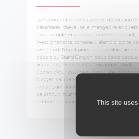
La Sceno, votre prestataire de décoration év
balustrade, cheval, selle, mangeoire et dive
Pour compléter votre décor événementiel, L
West (charrette, tonneaux, alambic, porte de 
ressentent l’esprit pionnier des colons amér
décors du Grand Canyon, peuplés de cactus, v
accompagne dans la conception et création d
Sceno, c'est l'assurance d'avoir une décorat
budget. La Sceno intervient partout en Franc
shower, anniversaire, Bar Mitzvah, Arbre de N
de produit, tournage de clip ou télé, expositio
This site uses
événement sportif, green party, animation et 