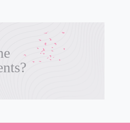
ne
ents?