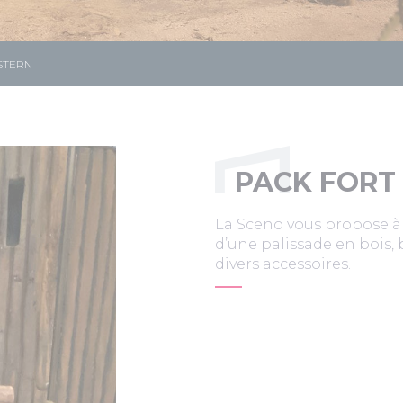
STERN
PACK FORT
La Sceno vous propose à
d’une palissade en bois, 
divers accessoires.