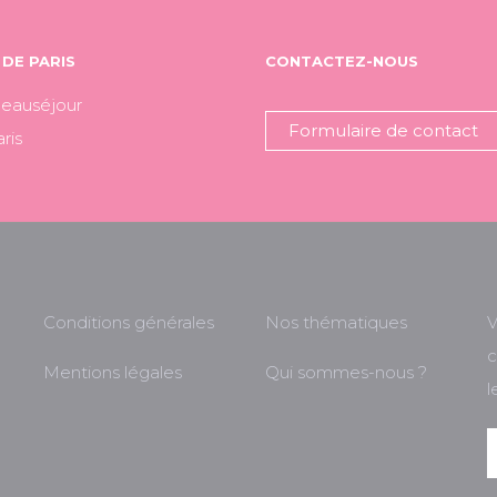
DE PARIS
CONTACTEZ-NOUS
Beauséjour
Formulaire de contact
ris
Conditions générales
Nos thématiques
V
c
Mentions légales
Qui sommes-nous ?
l