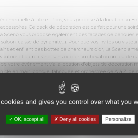
énementielle à Lille et Paris, vous propose à la location un 
rs accessoires. Ce pack de décoration est parfait pour une so
a Sceno vous propose également des façades de banques et 
saloon, caisse de dynamite…). Pour que vos invités ou visiteur
icains et enfilent des bottes de chercheurs d’or, La Sceno a
autour et autre crâne, sans oublier un cheval ou un feu de c
e votre événement via la location d'objets de décoration ma
ion clé en main, conçue, fabriquée et orchestrée de A à Z, de
e et à l'étranger, sur votre site, en outdoor ou en indoor po
oël, soirée du personnel, journée solidaire, convention, asse
n, team-building, incentive, congrès, salon, journée porte ouve
 cookies and gives you control over what you w
décoration en centre commercial, galerie marchande, retail pa
OK, accept all
Deny all cookies
Personalize