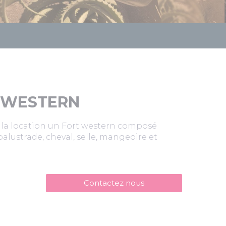
 WESTERN
 la location un Fort western composé
balustrade, cheval, selle, mangeoire et
Contactez nous