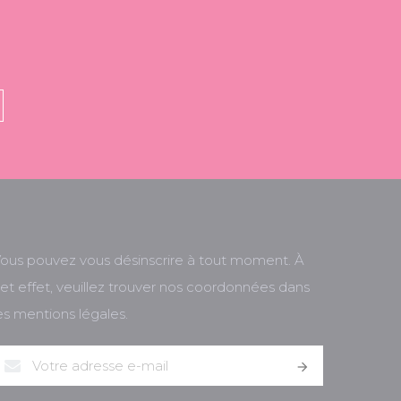
ous pouvez vous désinscrire à tout moment. À
et effet, veuillez trouver nos coordonnées dans
es mentions légales.
