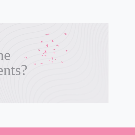
ne
ents?