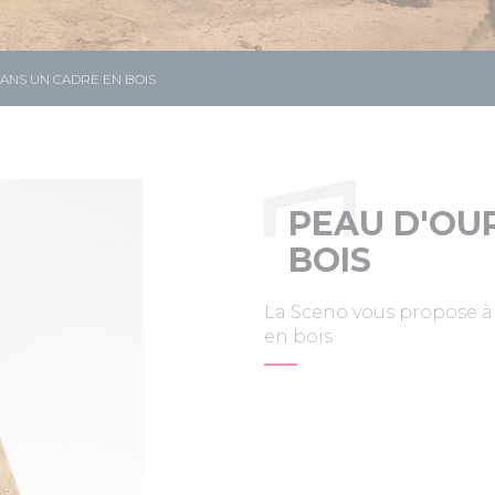
ANS UN CADRE EN BOIS
PEAU D'OU
BOIS
La Sceno vous propose à 
en bois.