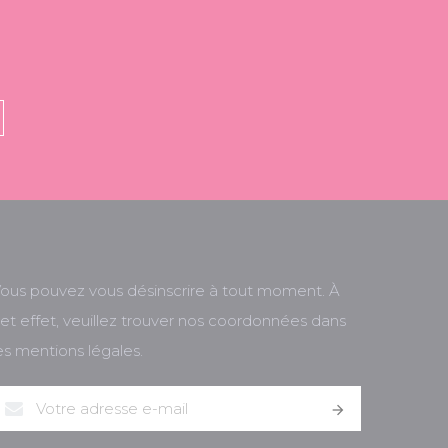
ous pouvez vous désinscrire à tout moment. À
et effet, veuillez trouver nos coordonnées dans
es mentions légales.
