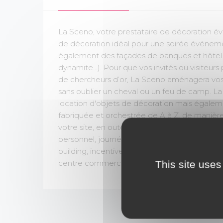
La Sceno, votre prestataire de décoration évé
de décoration idéal pour une soirée événem
également des façades de banques et hôtel o
dynamite…). Pour que vos invités ou visiteurs 
de chercheurs d’or, La Sceno aménagera vos 
sans oublier un cheval ou un feu de camp. L
location d'objets de décoration mais égalemen
fabriquée et orchestrée de A à Z, de manière 
votre site, en outdoor ou en indoor pour tou
personnel, journée solidaire, convention, ass
building, incentive, congrès, salon, journée p
This site uses
centre commercial, galerie marchande, retail 