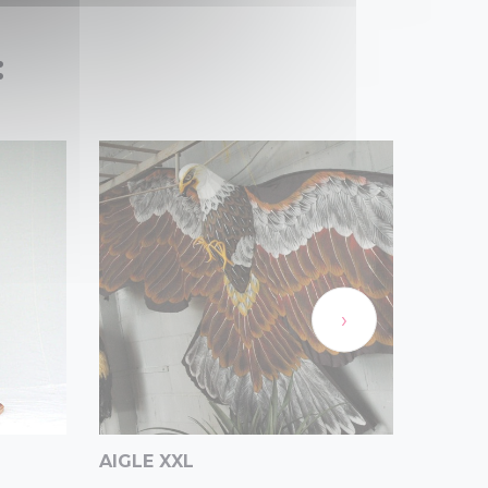
:
›
AIGLE XXL
BANQ