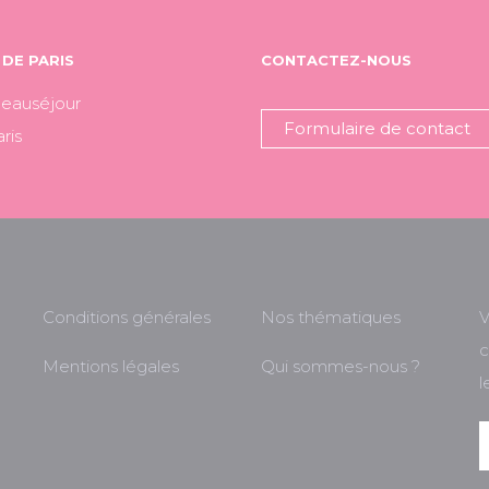
DE PARIS
CONTACTEZ-NOUS
Beauséjour
Formulaire de contact
ris
Conditions générales
Nos thématiques
V
c
Mentions légales
Qui sommes-nous ?
l