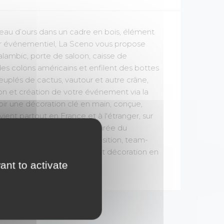
 peau d’ours dans un cadre en bois, élément
or événementiel, La Sceno vous propose
lambic, porte de saloon, caisse de
 des colons américains et enfilent des bottes
plés de cactus, vautour et autre crâne,
n et création de votre événement via la
oir une décoration clé en main, conçue,
ent partout en France et à l'étranger, sur
r Mitzvah, Arbre de Noël, soirée du
urnage de clip ou télé, exposition, team-
rtif, green party, animation et décoration en
ant to activate