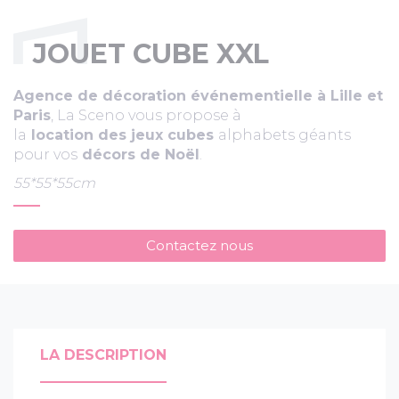
JOUET CUBE XXL
Agence de décoration événementielle à Lille et
Paris
, La Sceno vous propose à
la
location
des jeux cubes
alphabets géants
pour vos
décors d
e Noël
.
55*55*55cm
Contactez nous
LA DESCRIPTION