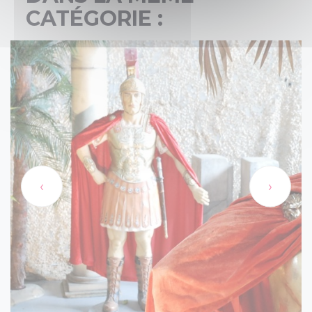
CATÉGORIE :
‹
›