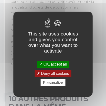
conception et création de votre événement via
la location d'objets de décoration mais
également la fabrication sur-mesure. La Sceno,
c'est l'assurance d'avoir un événement clé en
main, conçu, organisé et orchestré de A à Z, de
manière personnalisée et le respect de votre
This site uses cookies
budget. La Sceno intervient partout en France
and gives you control
et à l'étranger, sur votre site, en outdoor ou en
over what you want to
indoor pour tous types d'événements
activate
(séminaires, journée ou soirée du personnel,
family day, convention, assemblée générale,
salon, lancement de produit, team-building,
OK, accept all
incentive...).
Deny all cookies
Personalize
10 AUTRES PRODUITS