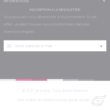

INFORMATIONS
INSCRIPTION À LA NEWSLETTER
Vous pouvez vous désinscrire à tout moment. À cet
effet, veuillez trouver nos coordonnées dans les
mentions légales.

© 2017. la sceno. Tous droits réservés
Sité réalisé et référencé par awak studio