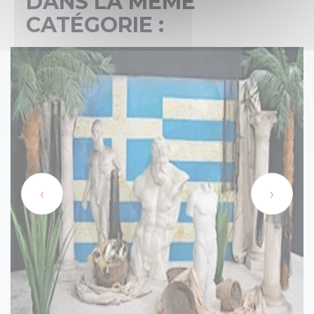
DANS LA MÊME
CATÉGORIE :
‹
›