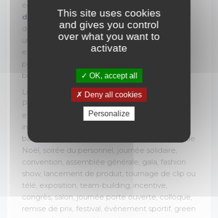
également la
fabrication sur-mesure de
This site uses cookies
décors
. Choisir La Sceno pour la location de
and gives you control
décoration sur le thème après-ski, c'est choisir
over what you want to
une décoration clé en main, conçue, fabriquée
activate
et orchestrée de A à Z, de manière
personnalisée et dans le respect de votre
budget
OK, accept all
Les agences de
La Sceno
se situent à Lille et
Deny all cookies
Paris, mais nous intervenons partout en France
Personalize
et à l'étranger, sur votre site, en outdoor ou en
indoor pour tout type d'événements (mariage,
baby shower, anniversaire, Bar Mitzvah, Arbre de
Noël
, soirée du personnel, journée solidaire,
convention, assemblée générale, gala, fashion
show, lancement de produit, tournage de clip ou
télé, exposition, team-building, incentive,
congrès, salon, journée porte ouverte, colloque,
remise de prix, festival, événement sportif, green