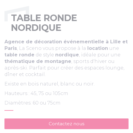
TABLE RONDE
NORDIQUE
Agence de décoration événementielle à Lille et
Paris
, La Sceno vous propose à la
location
une
table ronde
de style
nordique
, idéale pour une
thématique de montagne
, sports d'hiver ou
après-ski. Parfait pour créer des espaces lounge,
dîner et cocktail.
Existe en bois naturel, blanc ou noir.
Hauteurs : 45, 75 ou 105cm
Diamètres: 60 ou 75cm
Contactez nous