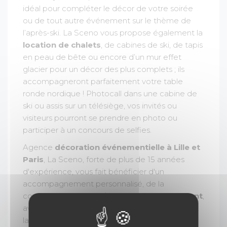
idéal pour compléter le décor de votre soirée
ou de tout autre événement sur le thème de
l’après-ski. La Sceno vous propose également la
location de chalets
, de cabines de ski, de tapis
en peau de bête ou encore d’un mur effet
glacier pour un décor des plus complets ; ils
accompagneront parfaitement votre table
ronde nordique ! Photocall dans une cabine de
ski ou assis sur un télésiège, vos invités ou
visiteurs pourront se prendre en photo ou
participer à un concours de selfies.
Agence
décoration événementielle à Lille et
Paris
, La Sceno, forte de plus de 15 années
d'expérience, vous fait bénéficier d'un
accompagnement personnalisé, de la
conception à la
création de votre événement
,
avec la
location de décorations
(notamment
la location d'une table ronde nordique), mais