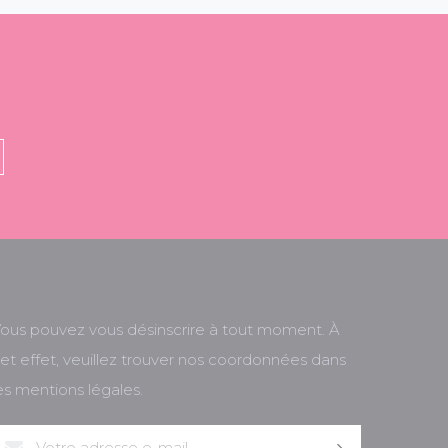
ous pouvez vous désinscrire à tout moment. À
et effet, veuillez trouver nos coordonnées dans
es mentions légales.