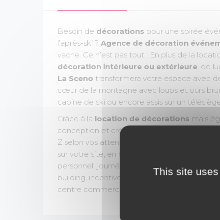
Besoin de
décorations
pour une soirée évé
l’après-ski ?
Agence de décoration événem
vache. Ce n’est pas tout ! En plus de la loc
décoration intérieure ou extérieure
, de l
La Sceno
transformera votre espace avec des
cœur de la montagne avec loups et ours brun,
cabine de ski ou encore assis sur un télésièg
Grâce à la
location de décorations
mais ég
conception et création de votre
événement 
Z selon vos attentes, envies et besoins. Ag
sur votre site, en outdoor ou en indoor pour
personnel, journée solidaire, convention, ass
This site uses
building, incentive, congrès, salon, journée p
centre commercial, galerie marchande, retail 