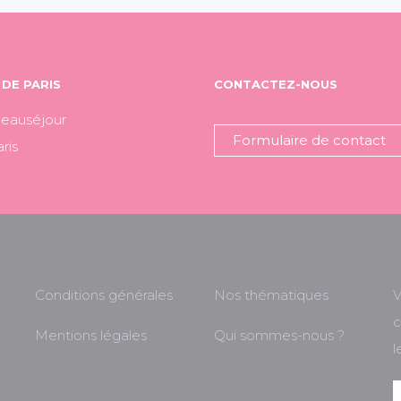
DE PARIS
CONTACTEZ-NOUS
Beauséjour
Formulaire de contact
ris
Conditions générales
Nos thématiques
V
c
Mentions légales
Qui sommes-nous ?
l