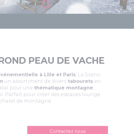
ROND PEAU DE VACHE
énementielle à Lille et Paris
, La Sceno
on
un assortiment de divers
tabourets
en
idéal pour une
thématique montagne
,
ki. Parfait pour créer des espaces lounge
chalet de montagne.
Contactez nous