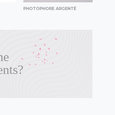
PHOTOPHORE ARGENTÉ
TÊTE 
ne
ents?