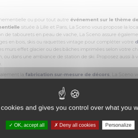
nementielle ou pour tout autre
événement sur le thème de
entielle
située à Lille et Paris, La Sceno vous propose la lo
ation de tabourets en peau de vache, La Sceno assure égaleme
uges en bois, skis ou raquettes vintage pour compléter votre
d
 murs effet glacier ou des bâches imprimées selon votre choi
 ou dans une ambiance de station de ski. Proposez aussi à vos
e.
alement la
fabrication sur-mesure de décors
, La Sceno 
sur le thème de la montagne
. Choisir la Sceno, c’est cho
ence de
décoration événementielle à Lille et Paris
, La Scen
 tout type d'événements (mariage, baby shower, anniversaire,
emblée générale, gala, fashion show, lancement de produit, to
 cookies and gives you control over what you w
orte ouverte, colloque, remise de prix, festival, événement spo
park, centre commercial outlet...).
OK, accept all
Deny all cookies
Personalize