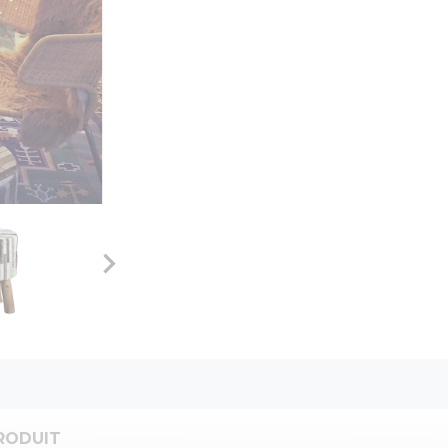

RODUIT