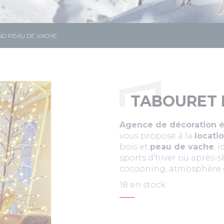
D PEAU DE VACHE
TABOURET 
Agence de décoration év
vous propose à la
locati
bois et
peau de vache
, 
sports d'hiver ou après-s
cocooning, atmosphère 
18 en stock.