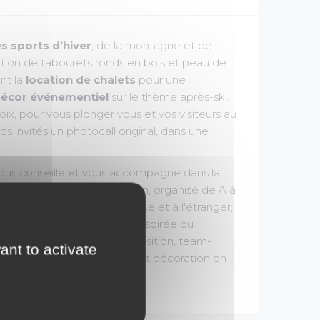
s sports d’hiver
, de la montagne et de
cation de tabourets ronds en bois et peau de
nt la
location de chalets
pour une
écor événementiel
sur le thème après-ski.
x, pour vous plonger vous et vos visiteurs au
 invités un photocall original, dans une
vous conseille et vous accompagne dans la
isir un événement clé en main, organisé de A à
o intervient partout en France et à l'étranger,
 Bar Mitzvah, Arbre de
Noël
, soirée du
urnage de clip ou télé, exposition, team-
ant to activate
rtif, green party, animation et décoration en