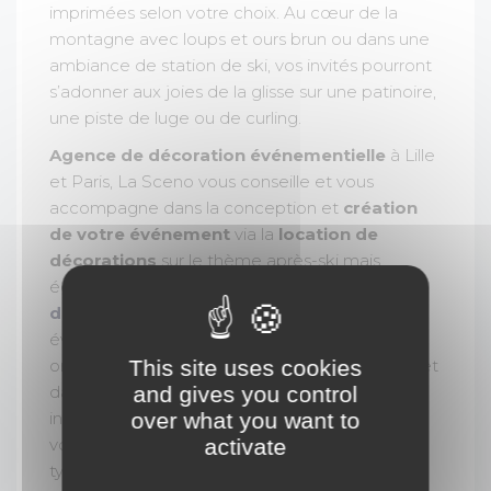
imprimées selon votre choix. Au cœur de la
montagne avec loups et ours brun ou dans une
ambiance de station de ski, vos invités pourront
s’adonner aux joies de la glisse sur une patinoire,
une piste de luge ou de curling.
Agence de décoration événementielle
à Lille
et Paris, La Sceno vous conseille et vous
accompagne dans la conception et
création
de votre événement
via la
location de
décorations
sur le thème après-ski mais
également la
fabrication sur-mesure de
décors
. La Sceno, c'est l'assurance d'avoir un
événement clé en main, conçu, organisé et
This site uses cookies
orchestré de A à Z, de manière personnalisée et
and gives you control
dans le respect de votre budget. La Sceno
over what you want to
intervient partout en France et à l'étranger, sur
activate
votre site, en outdoor ou en indoor pour tout
type d'événements (
mariage
, baby shower,