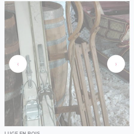
‹
›
LUGE EN BOIS