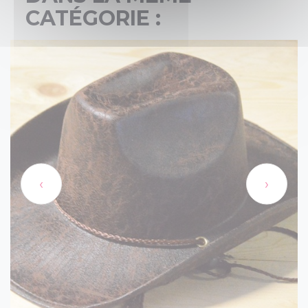
CATÉGORIE :
‹
›