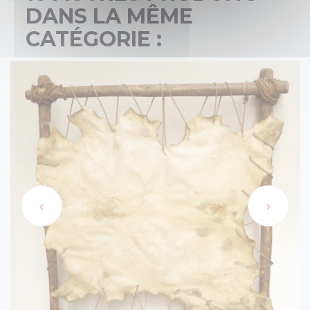
DANS LA MÊME
CATÉGORIE :
‹
›