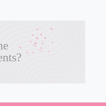
ne
ents?