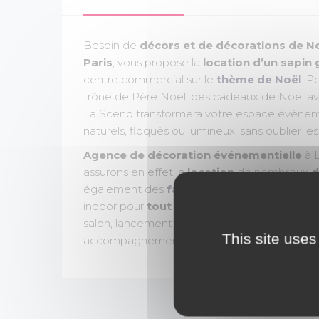
Besoin de
décors et de décorations de N
Paris
, vous propose la
location d’un sapin 
centre commercial sur le
thème de Noël
. P
trône de Père Noël, des cadeaux de Noël avec
La Sceno transformera votre espace événemen
naturels, floqués ou lumineux, sans oublier le
Agence de décoration événementielle
à L
assurons en effet la
location
de nombreux
d
également des
fabrications sur-mesure 
indoor pour
tout type d'événements
(anima
salon, lancement de produit, team-building, i
This site uses
accompagnement personnalisé tout au long