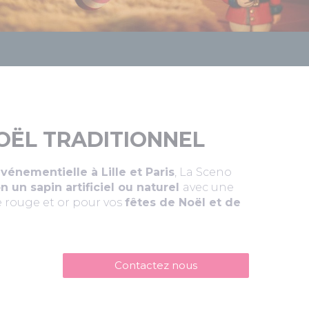
OËL TRADITIONNEL
énementielle à Lille et Paris
, La Sceno
n un sapin artificiel ou naturel
avec une
e rouge et or pour vos
fêtes de Noël et de
Contactez nous