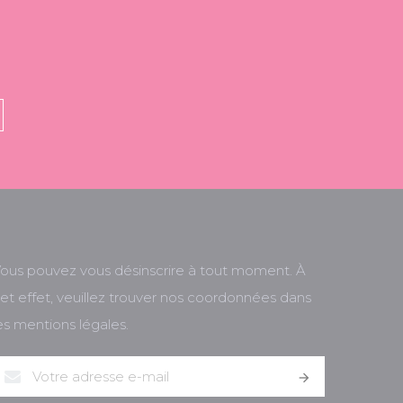
ous pouvez vous désinscrire à tout moment. À
et effet, veuillez trouver nos coordonnées dans
es mentions légales.
