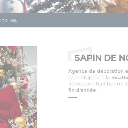
DITIONNEL
SAPIN DE N
Agence de décoration év
vous propose à la
locatio
décoration traditionnell
fin d'année
.