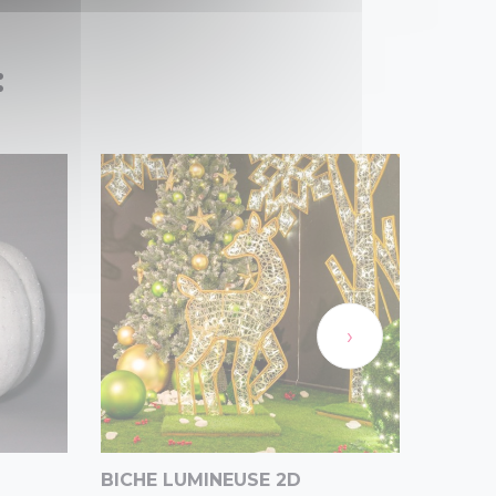
:
›
BICHE LUMINEUSE 2D
CASSE