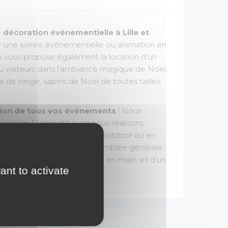
e
décoration événementielle à Lille et
r une soirée événementielle ou animation en
 vous propose également la location d'un
u visiteurs dans l’ambiance magique de Noël,
de neige, sapins de Noël de toutes tailles,
ion de tous vos événements
! Nous
-Valentin, l’Antiquité…)., et nous réalisons
'étranger
, sur votre site, en outdoor ou en
family day, convention, assemblée générale,
 de qualité avec un décor clé en main, et d’un
ant to activate