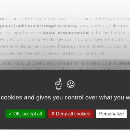
oël
pour les fêtes de fin d’année ? La Sceno, votre agence d
géant traditionnel rouge et blanc,
décorations idéales pou
our compléter votre
décor événementiel
à thème, La Sceno
 des lutins ou sucres d’orge XXL. Pour plonger vos invités o
tiel et d’animation avec traineau, renne, chalet, bonhomme 
s boules de Noël et boîte aux lettres du Père Noël.
ille et Paris, La Sceno est votre partenaire idéal pour la
créat
écors et décorations
sur différents
thèmes
(
Noël
, la Saint
de décors
. Notre équipe intervient
partout en France et à l
tion en centre commercial, journée ou soirée du personnel, 
ncentive...). Avec la Sceno, vous êtes assuré d’une prestation
 cookies and gives you control over what you w
 de votre événement.
OK, accept all
Deny all cookies
Personalize