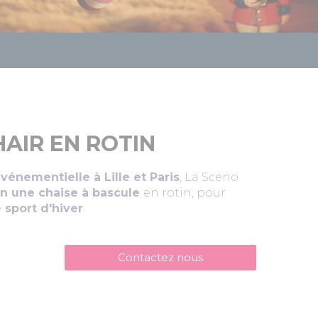
AIR EN ROTIN
énementielle à Lille et Paris
, La Sceno
on une chaise à bascule
en rotin, pour
e
sport d'hiver
.
Contactez nous