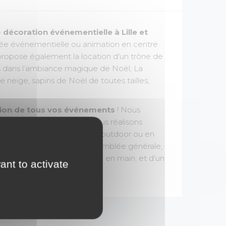
e
décoration événementielle à Lille et
irée événementielle ou animation en centre
ropose également la location d'un trône de
rs dans l’ambiance magique de Noël, La
neige, sapins de Noël de toutes tailles,
ion de tous vos événements
! Nous
-Valentin, l’Antiquité…)., et nous réalisons
'étranger
, sur votre site, en outdoor ou en
family day, convention, assemblée générale,
 de qualité avec un décor clé en main, et d’un
ant to activate