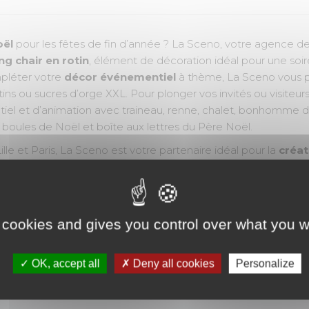
oël
pour les fêtes de fin d’année ? La Sceno, votre agence d
ng chair en rotin
, élément de décoration idéal pour une so
pléter votre
décor événementiel
à thème, La Sceno vous p
ns ou sucres d’orge XXL. Pour plonger vos invités ou visiteu
l et d’animation avec traineau, renne, chalet, bonhomme de 
s boules de Noël et boîte aux lettres du Père Noël.
ille et Paris, La Sceno est votre partenaire idéal pour la
créat
écors et décorations
sur différents
thèmes
(
Noël
, la Saint
de décors
. Notre équipe intervient
partout en France et à l
tion en centre commercial, journée ou soirée du personnel, 
ncentive...). Avec la Sceno, vous êtes assuré d’une prestation
 cookies and gives you control over what you w
 de votre événement.
OK, accept all
Deny all cookies
Personalize