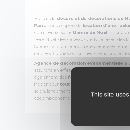
Besoin de
décors et de décorations de N
Paris
, vous propose la
location d’une rocki
commercial sur le
thème de Noël
. Pour com
Père Noël, des cadeaux de Noël avec des luti
Sceno transformera votre espace événementie
naturels, floqués ou lumineux, sans oublier le
Agence de décoration événementielle
à L
assurons en effet la
location
de nombreux
d
également des
fabrications sur-mesure 
indoor pour
tout type d'événements
(anima
salon, lancement de produit, team-building, i
This site uses
accompagnement personnalisé tout au long