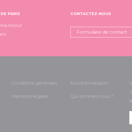
DE PARIS
CONTACTEZ-NOUS
Beauséjour
Formulaire de contact
ris
Conditions générales
Nos thématiques
V
c
Mentions légales
Qui sommes-nous ?
l