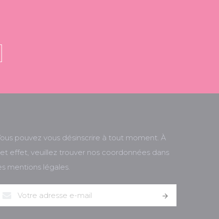
ous pouvez vous désinscrire à tout moment. À
et effet, veuillez trouver nos coordonnées dans
es mentions légales.
