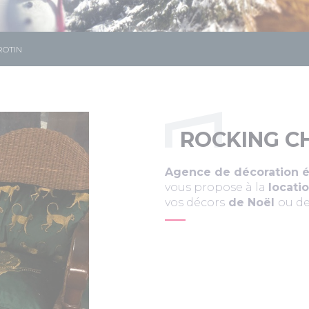
ROTIN
ROCKING CH
Agence de décoration év
vous propose à la
locati
vos décors
de Noël
ou d