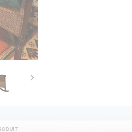

RODUIT