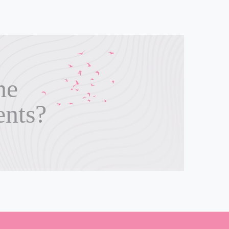
ne
ents?