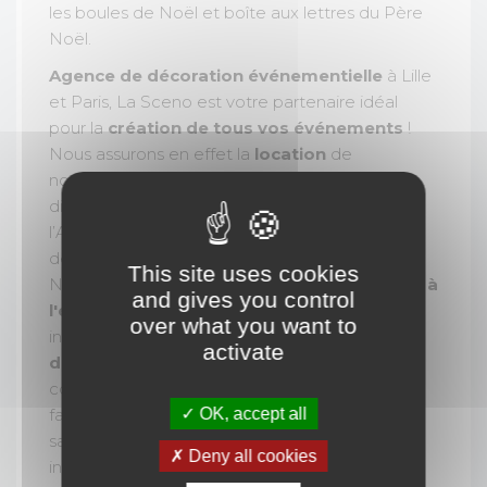
les boules de Noël et boîte aux lettres du Père
Noël.
Agence de décoration événementielle
à Lille
et Paris, La Sceno est votre partenaire idéal
pour la
création de tous vos événements
!
Nous assurons en effet la
location
de
nombreux
décors et décorations
sur
différents
thèmes
(
Noël
, la Saint-Valentin,
l’Antiquité…)., et nous réalisons également
des
fabrications sur-mesure de décors
.
This site uses cookies
Notre équipe intervient
partout en France et à
and gives you control
l'étranger
, sur votre site, en outdoor ou en
over what you want to
indoor pour
tout type
activate
d'événements
(animation en centre
commercial, journée ou soirée du personnel,
OK, accept all
family day, convention, assemblée générale,
salon, lancement de produit, team-building,
Deny all cookies
incentive...). Avec la Sceno, vous êtes assuré