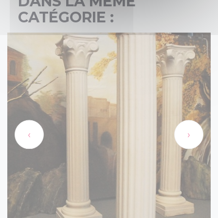
DANS LA MÊME
CATÉGORIE :
‹
›