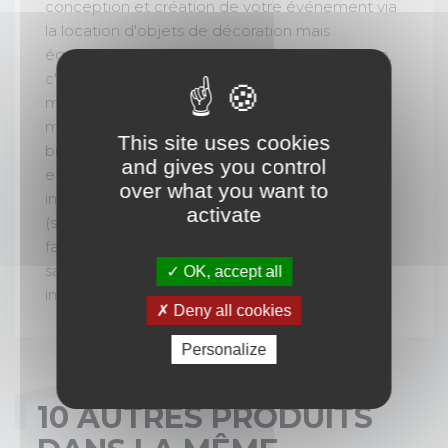
conception et création de votre événement via
la location d'objets de décoration mais
également la fabrication sur-mesure. La Sceno,
c'est l'assurance d'avoir un événement clé en
main, conçu, organisé et orchestré de A à Z, de
manière personnalisée et le respect de votre
This site uses cookies
budget. La Sceno intervient partout en France
and gives you control
et à l'étranger, sur votre site, en outdoor ou en
over what you want to
indoor pour tous types d'événements
activate
(séminaires, journée ou soirée du personnel,
family day, convention, assemblée générale,
salon, lancement de produit, team-building,
OK, accept all
incentive...).
Deny all cookies
Personalize
10 AUTRES PRODUITS