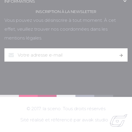

INFORMATIONS
INSCRIPTION À LA NEWSLETTER
Vous pouvez vous désinscrire à tout moment. À cet
effet, veuillez trouver nos coordonnées dans les
mentions légales.

© 2017. la sceno. Tous droits réservés
Sité réalisé et référencé par awak studio