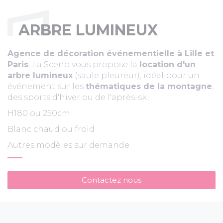
ARBRE LUMINEUX
Agence de décoration événementielle à Lille et
Paris
, La Sceno vous propose la
location d'un
arbre lumineux
(saule pleureur), idéal pour un
événement sur les
thématiques de la montagne
,
des sports d'hiver ou de l'après-ski.
H180 ou 250cm
Blanc chaud ou froid
Autres modèles sur demande.
Contactez nous