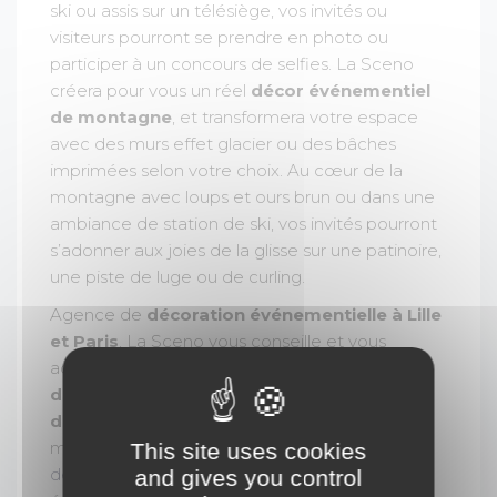
ski ou assis sur un télésiège, vos invités ou
visiteurs pourront se prendre en photo ou
participer à un concours de selfies. La Sceno
créera pour vous un réel
décor événementiel
de montagne
, et transformera votre espace
avec des murs effet glacier ou des bâches
imprimées selon votre choix. Au cœur de la
montagne avec loups et ours brun ou dans une
ambiance de station de ski, vos invités pourront
s’adonner aux joies de la glisse sur une patinoire,
une piste de luge ou de curling.
Agence de
décoration événementielle à Lille
et Paris
, La Sceno vous conseille et vous
accompagne dans la conception et
création
de votre événement
via la
location de
décorations
sur le
thème de la montagne
mais également la
fabrication sur-mesure de
This site uses cookies
décors
. La Sceno, c'est l'assurance d'avoir un
and gives you control