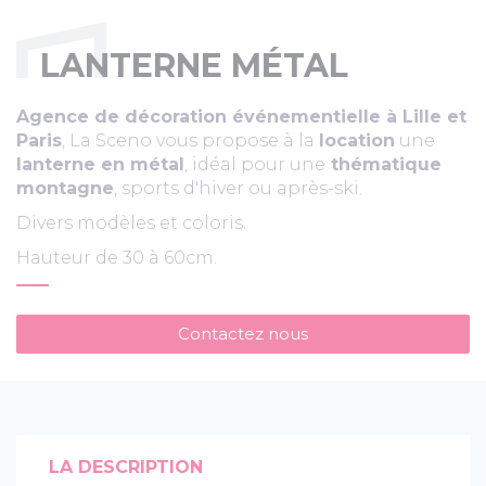
LANTERNE MÉTAL
Agence de décoration événementielle à Lille et
Paris
, La Sceno vous propose à la
location
une
lanterne en métal
, idéal pour une
thématique
montagne
, sports d'hiver ou après-ski.
Divers modèles et coloris.
Hauteur de 30 à 60cm.
Contactez nous
LA DESCRIPTION