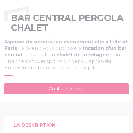
BAR CENTRAL PERGOLA
CHALET
Agence de décoration événementielle à Lille et
Paris
, La Sceno vous propose la
location d'un bar
central
d'inspiration
chalet de montagne
pour
une thématique sports d'hiver ou après-ski.
Entièrement blanc et dessus pergola.
Contactez nous
LA DESCRIPTION