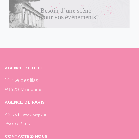
Besoin d’une scène
pour vos évènements?
AGENCE DE LILLE
14, rue des lilas
59420 Mouvaux
AGENCE DE PARIS
45, bd Beauséjour
75016 Paris
CONTACTEZ-NOUS